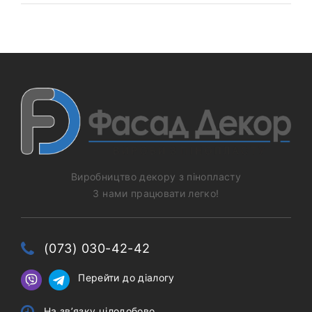
Виробництво декору з пінопласту
З нами працювати легко!
(073) 030-42-42
Перейти до діалогу
На звʼязку цілодобово